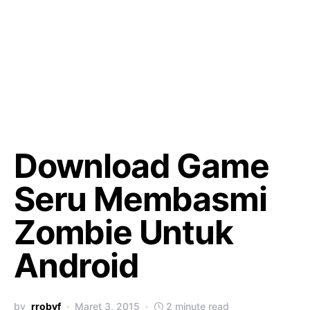
Download Game
Seru Membasmi
Zombie Untuk
Android
by
rrobyf
Maret 3, 2015
2 minute read