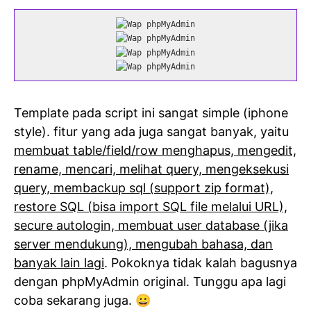
Template pada script ini sangat simple (iphone
style). fitur yang ada juga sangat banyak, yaitu
membuat table/field/row menghapus, mengedit,
rename, mencari, melihat query, mengeksekusi
query, membackup sql (support zip format),
restore SQL (bisa import SQL file melalui URL),
secure autologin, membuat user database (jika
server mendukung), mengubah bahasa, dan
banyak lain lagi
. Pokoknya tidak kalah bagusnya
dengan phpMyAdmin original. Tunggu apa lagi
coba sekarang juga. 😀