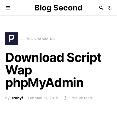
Blog Second
P
PROGRAMMING
Download Script
Wap
phpMyAdmin
by
rrobyf
Februari 13, 2015
2 minute read