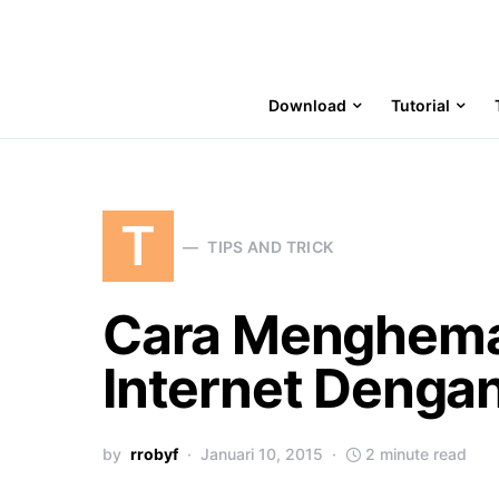
Download
Tutorial
T
TIPS AND TRICK
Cara Menghema
Internet Denga
by
rrobyf
Januari 10, 2015
2 minute read