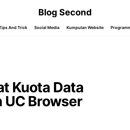
Blog Second
Tips And Trick
Social Media
Kumpulan Website
Program
t Kuota Data
n UC Browser