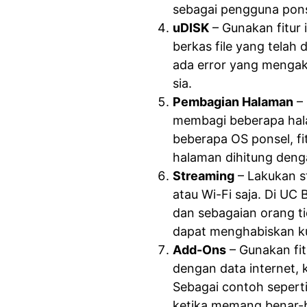
sebagai pengguna pons
uDISK
– Gunakan fitur 
berkas file yang telah 
ada error yang mengak
sia.
Pembagian Halaman
– 
membagi beberapa hala
beberapa OS ponsel, fi
halaman dihitung deng
Streaming
– Lakukan s
atau Wi-Fi saja. Di U
dan sebagaian orang ti
dapat menghabiskan kuo
Add-Ons
– Gunakan fi
dengan data internet,
Sebagai contoh seperti
ketika memang benar-