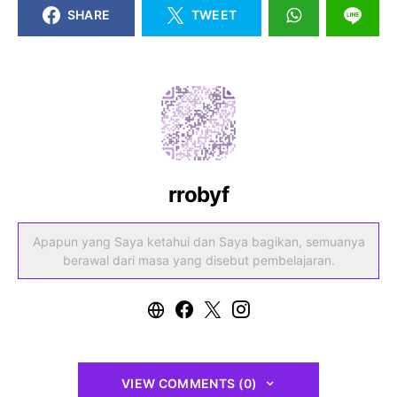
SHARE
TWEET
rrobyf
Apapun yang Saya ketahui dan Saya bagikan, semuanya
berawal dari masa yang disebut pembelajaran.
VIEW COMMENTS (0)