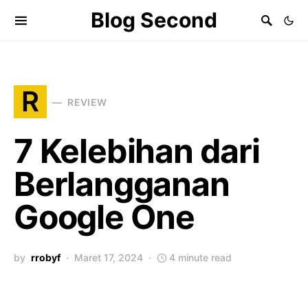
Blog Second
R
REVIEW
7 Kelebihan dari
Berlangganan
Google One
by
rrobyf
Maret 17, 2024
4 minute read