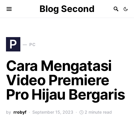
Blog Second
P
PC
Cara Mengatasi
Video Premiere
Pro Hijau Bergaris
by
rrobyf
September 15, 2023
2 minute read