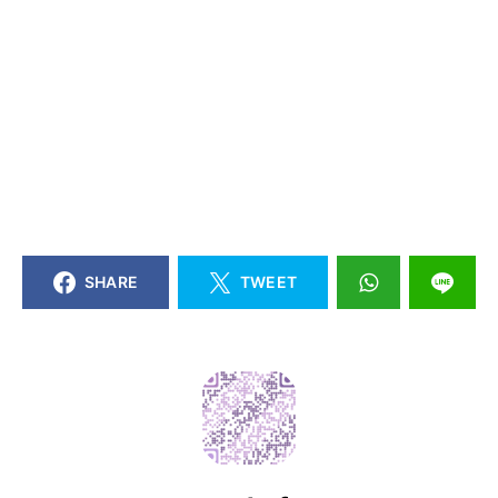
SHARE
TWEET