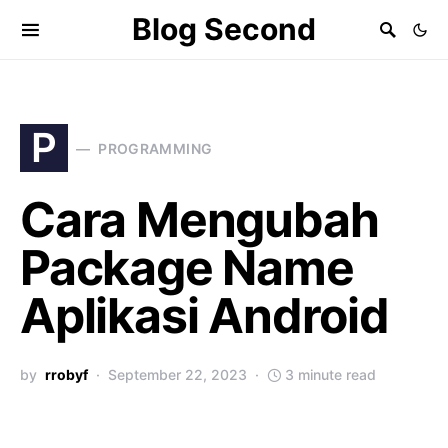
Blog Second
P
PROGRAMMING
Cara Mengubah
Package Name
Aplikasi Android
by
rrobyf
September 22, 2023
3 minute read