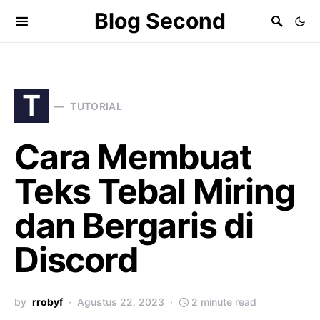
Blog Second
T
TUTORIAL
Cara Membuat
Teks Tebal Miring
dan Bergaris di
Discord
by
rrobyf
Agustus 22, 2023
2 minute read