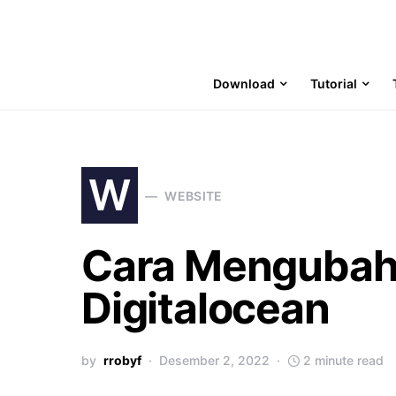
Download
Tutorial
W
WEBSITE
Cara Mengubah 
Digitalocean
by
rrobyf
Desember 2, 2022
2 minute read