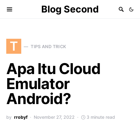
Blog Second
T
TIPS AND TRICK
Apa Itu Cloud
Emulator
Android?
by
rrobyf
November 27, 2022
3 minute read