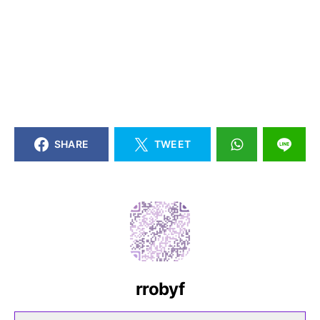
SHARE
TWEET
rrobyf