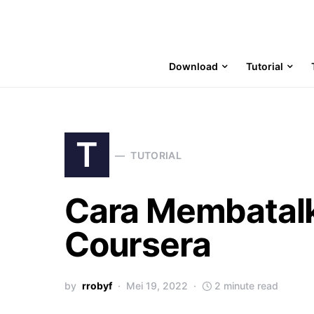
Download
Tutorial
T
TUTORIAL
Cara Membatalk
Coursera
by
rrobyf
Mei 19, 2022
2 minute read