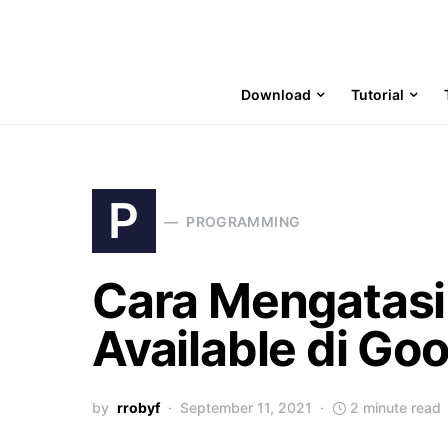
Download
Tutorial
P
PROGRAMMING
Cara Mengatasi
Available di Go
by
rrobyf
September 11, 2021
2 minute read