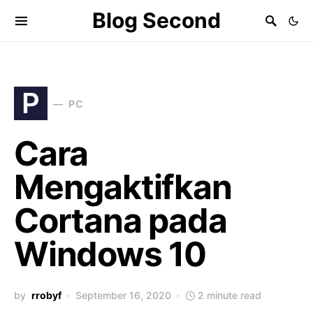
Blog Second
P
PC
Cara
Mengaktifkan
Cortana pada
Windows 10
by
rrobyf
September 16, 2020
2 minute read