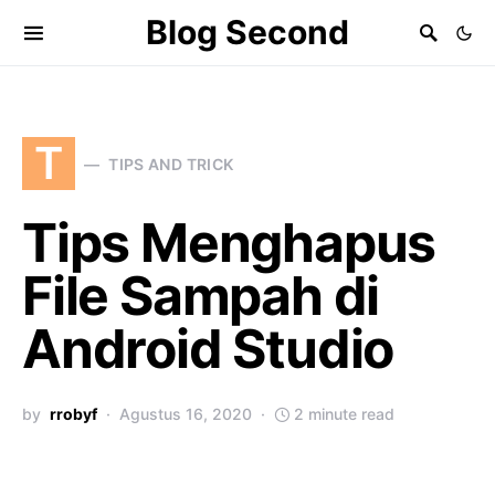
Blog Second
T
TIPS AND TRICK
Tips Menghapus
File Sampah di
Android Studio
by
rrobyf
Agustus 16, 2020
2 minute read