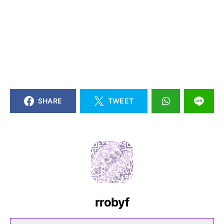
SHARE
TWEET
rrobyf