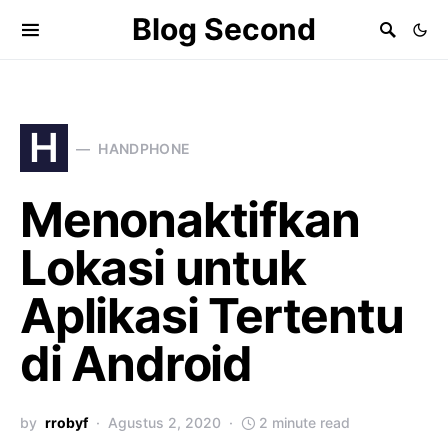
Blog Second
H
HANDPHONE
Menonaktifkan
Lokasi untuk
Aplikasi Tertentu
di Android
by
rrobyf
Agustus 2, 2020
2 minute read