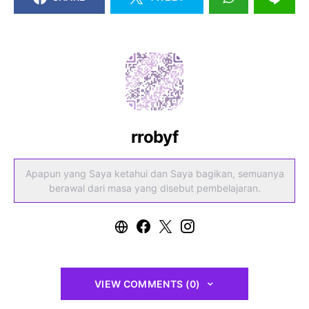
rrobyf
Apapun yang Saya ketahui dan Saya bagikan, semuanya
berawal dari masa yang disebut pembelajaran.
VIEW COMMENTS (0)