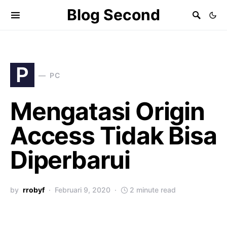
Blog Second
P
PC
Mengatasi Origin
Access Tidak Bisa
Diperbarui
by
rrobyf
Februari 9, 2020
2 minute read