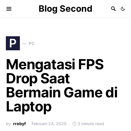
Blog Second
P
PC
Mengatasi FPS
Drop Saat
Bermain Game di
Laptop
by
rrobyf
Februari 24, 2020
3 minute read