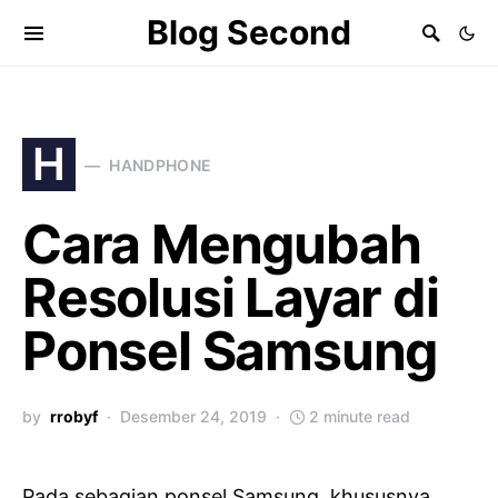
Blog Second
H
HANDPHONE
Cara Mengubah
Resolusi Layar di
Ponsel Samsung
by
rrobyf
Desember 24, 2019
2 minute read
Pada sebagian ponsel Samsung, khususnya