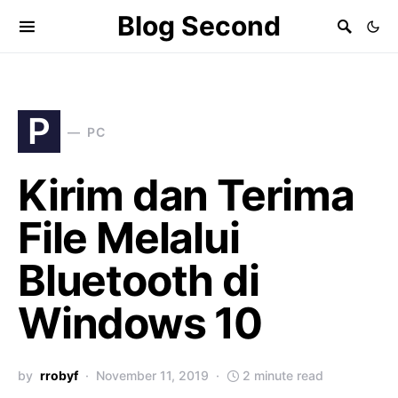
Blog Second
P
PC
Kirim dan Terima
File Melalui
Bluetooth di
Windows 10
by
rrobyf
November 11, 2019
2 minute read