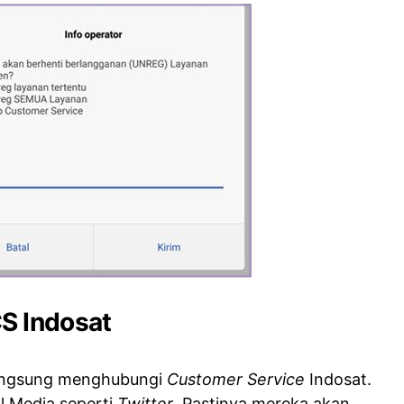
S Indosat
langsung menghubungi
Customer Service
Indosat.
al Media seperti
Twitter
. Pastinya mereka akan