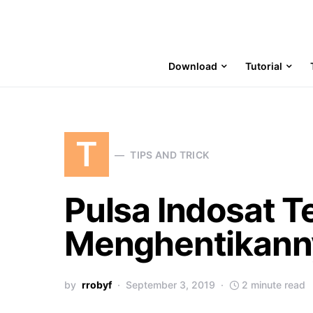
Download
Tutorial
T
TIPS AND TRICK
Pulsa Indosat Te
Menghentikann
by
rrobyf
September 3, 2019
2 minute read