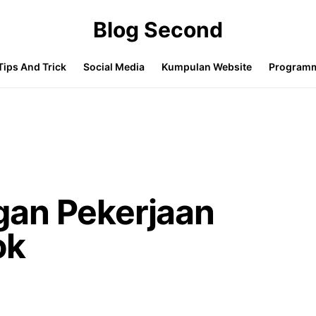
Blog Second
Tips And Trick
Social Media
Kumpulan Website
Program
an Pekerjaan
ok