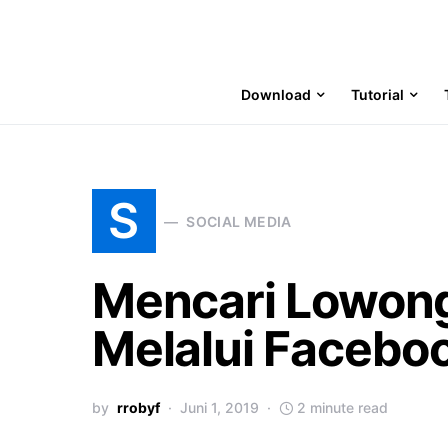
Download
Tutorial
S
SOCIAL MEDIA
Mencari Lowong
Melalui Facebo
by
rrobyf
Juni 1, 2019
2 minute read