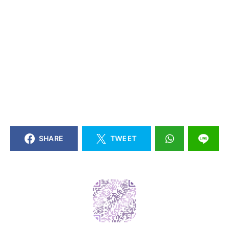
SHARE
TWEET