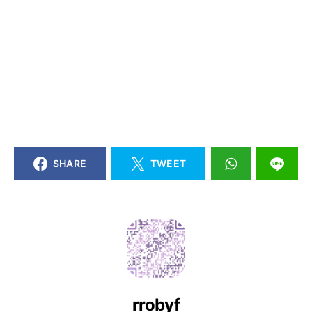
SHARE
TWEET
rrobyf