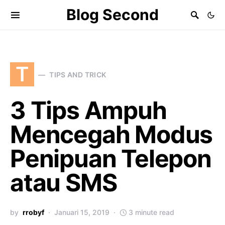
Blog Second
T
TIPS AND TRICK
3 Tips Ampuh
Mencegah Modus
Penipuan Telepon
atau SMS
by
rrobyf
Januari 15, 2019
3 minute read