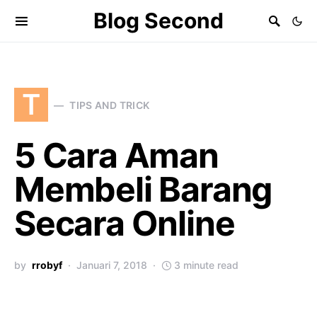
Blog Second
T
TIPS AND TRICK
5 Cara Aman
Membeli Barang
Secara Online
by
rrobyf
Januari 7, 2018
3 minute read