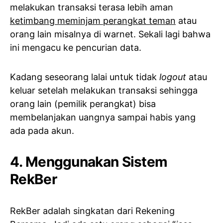
melakukan transaksi terasa lebih aman
ketimbang meminjam perangkat teman
atau
orang lain misalnya di warnet. Sekali lagi bahwa
ini mengacu ke pencurian data.
Kadang seseorang lalai untuk tidak
logout
atau
keluar setelah melakukan transaksi sehingga
orang lain (pemilik perangkat) bisa
membelanjakan uangnya sampai habis yang
ada pada akun.
4. Menggunakan Sistem
RekBer
RekBer adalah singkatan dari Rekening