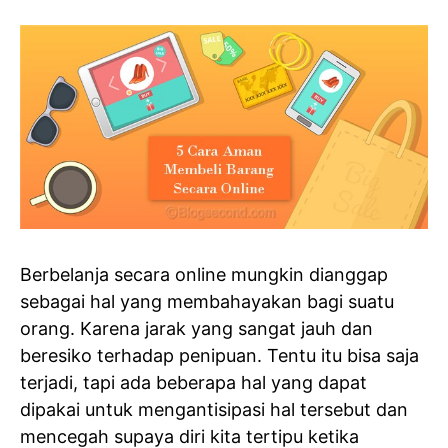
Berbelanja secara online mungkin dianggap
sebagai hal yang membahayakan bagi suatu
orang. Karena jarak yang sangat jauh dan
beresiko terhadap penipuan. Tentu itu bisa saja
terjadi, tapi ada beberapa hal yang dapat
dipakai untuk mengantisipasi hal tersebut dan
mencegah supaya diri kita tertipu ketika