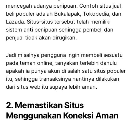
mencegah adanya penipuan. Contoh situs jual
beli populer adalah Bukalapak, Tokopedia, dan
Lazada. Situs-situs tersebut telah memiliki
sistem anti penipuan sehingga pembeli dan
penjual tidak akan dirugikan.
Jadi misalnya pengguna ingin membeli sesuatu
pada teman online, tanyakan terlebih dahulu
apakah ia punya akun di salah satu situs populer
itu, sehingga transaksinya nantinya dilakukan
dari situs web itu supaya lebih aman.
2. Memastikan Situs
Menggunakan Koneksi Aman