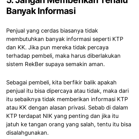
5. Jangan Memberikan Terlalu
Banyak Informasi
Penjual yang cerdas biasanya tidak
membutuhkan banyak informasi seperti KTP
dan KK. Jika pun mereka tidak percaya
terhadap pembeli, maka harus diberlakukan
sistem RekBer supaya semakin aman.
Sebagai pembeli, kita berfikir balik apakah
penjual itu bisa dipercaya atau tidak, maka dari
itu sebaiknya tidak memberikan informasi KTP
atau KK dengan alasan privasi. Sebab di dalam
KTP terdapat NIK yang penting dan jika itu
jatuh ke tangan orang yang salah, tentu itu bisa
disalahgunakan.