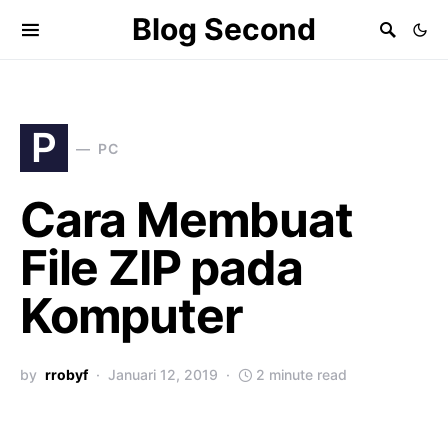
Blog Second
P
PC
Cara Membuat
File ZIP pada
Komputer
by
rrobyf
Januari 12, 2019
2 minute read