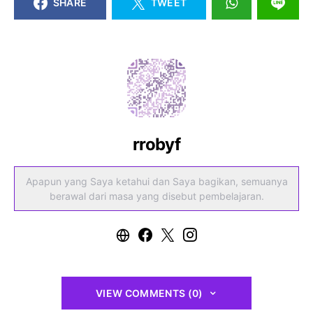
SHARE
TWEET
rrobyf
Apapun yang Saya ketahui dan Saya bagikan, semuanya
berawal dari masa yang disebut pembelajaran.
VIEW COMMENTS (0)