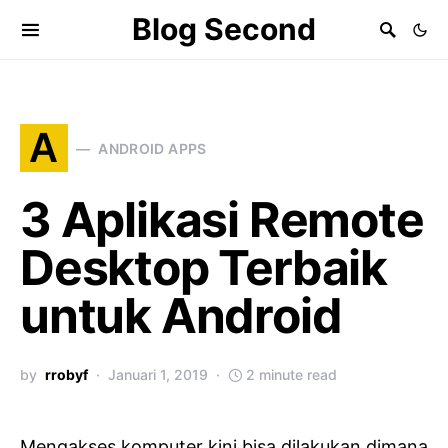
Blog Second
A
ANDROID APPS
3 Aplikasi Remote
Desktop Terbaik
untuk Android
by
rrobyf
Januari 1, 2019
2 minute read
Mengakses komputer kini bisa dilakukan dimana