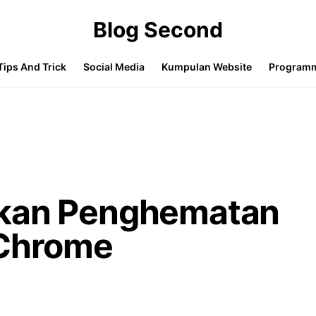
Blog Second
Tips And Trick
Social Media
Kumpulan Website
Program
fkan Penghematan
 Chrome