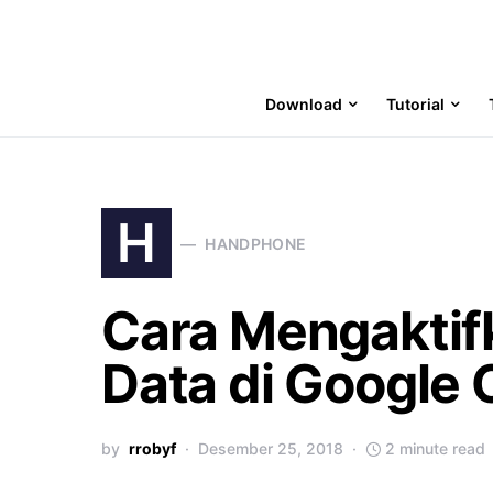
Download
Tutorial
H
HANDPHONE
Cara Mengakti
Data di Google
by
rrobyf
Desember 25, 2018
2 minute read