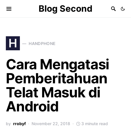
Blog Second
H
HANDPHONE
Cara Mengatasi
Pemberitahuan
Telat Masuk di
Android
by
rrobyf
November 22, 2018
3 minute read