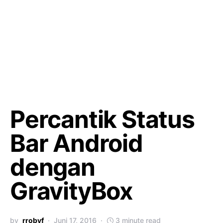
Percantik Status
Bar Android
dengan
GravityBox
by
rrobyf
Juni 17, 2016
3 minute read