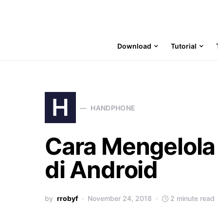
Download
Tutorial
H
HANDPHONE
Cara Mengelola 
di Android
by
rrobyf
November 24, 2018
2 minute read