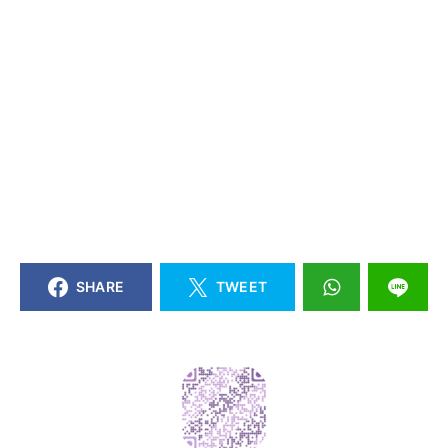
SHARE
TWEET