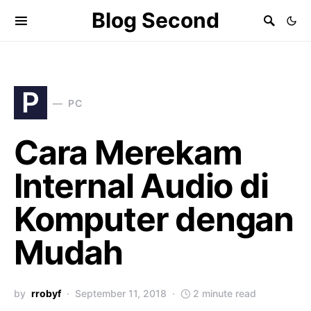
Blog Second
P
PC
Cara Merekam
Internal Audio di
Komputer dengan
Mudah
by
rrobyf
September 11, 2018
2 minute read