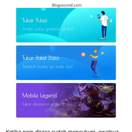
Ketika poin dirasa sudah mencukupi, awalnya