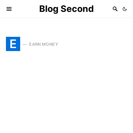
Blog Second
E
EARN MONEY