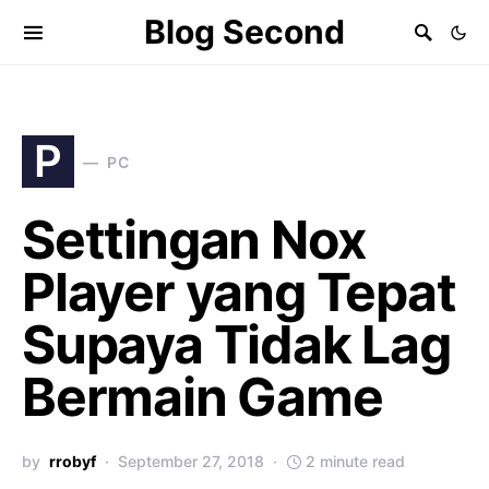
Blog Second
P
PC
Settingan Nox
Player yang Tepat
Supaya Tidak Lag
Bermain Game
by
rrobyf
September 27, 2018
2 minute read