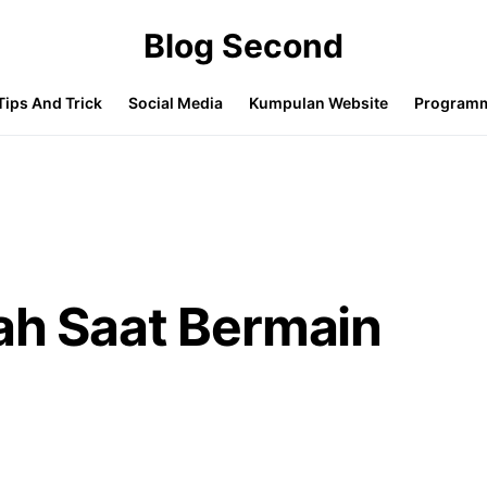
Blog Second
Tips And Trick
Social Media
Kumpulan Website
Program
ah Saat Bermain
s