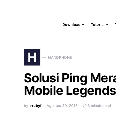
Download
Tutorial
H
HANDPHONE
Solusi Ping Mer
Mobile Legend
by
rrobyf
Agustus 20, 2018
3 minute read