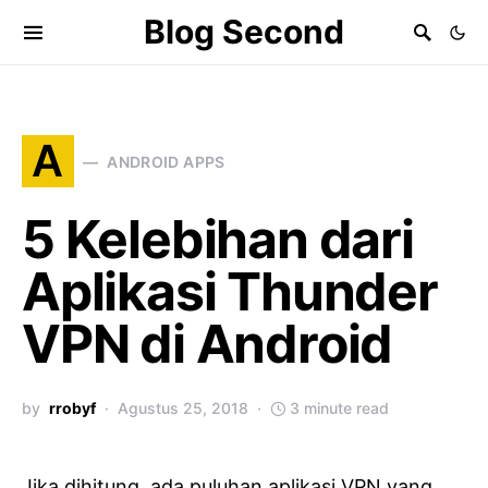
Blog Second
A
ANDROID APPS
5 Kelebihan dari
Aplikasi Thunder
VPN di Android
by
rrobyf
Agustus 25, 2018
3 minute read
Jika dihitung, ada puluhan aplikasi VPN yang