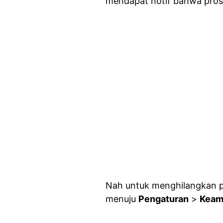
mendapat notif bahwa pro
Nah untuk menghilangkan p
menuju
Pengaturan
>
Keam