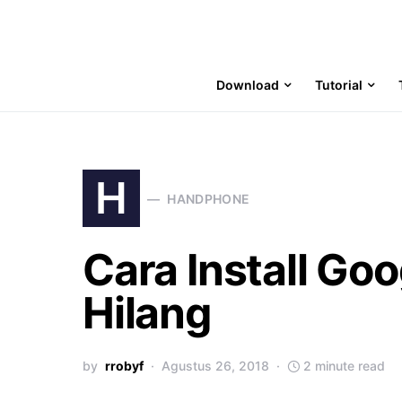
Download
Tutorial
H
HANDPHONE
Cara Install Goo
Hilang
by
rrobyf
Agustus 26, 2018
2 minute read