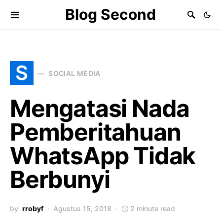
Blog Second
S
SOCIAL MEDIA
Mengatasi Nada
Pemberitahuan
WhatsApp Tidak
Berbunyi
by
rrobyf
Agustus 15, 2018
2 minute read