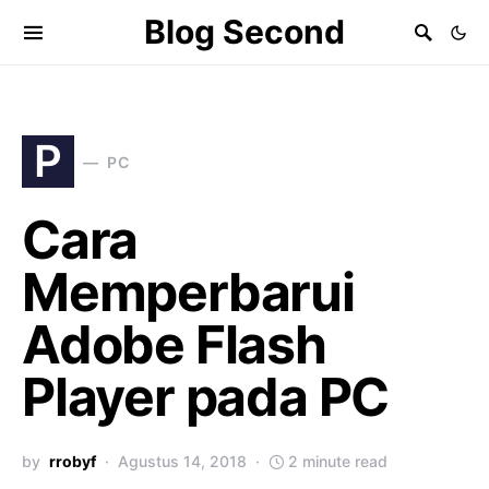
Blog Second
P
PC
Cara
Memperbarui
Adobe Flash
Player pada PC
by
rrobyf
Agustus 14, 2018
2 minute read