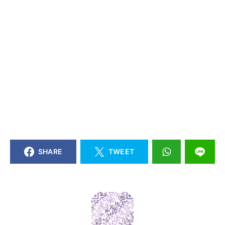
SHARE
TWEET