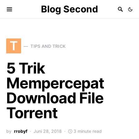
Blog Second
T
TIPS AND TRICK
5 Trik
Mempercepat
Download File
Torrent
by
rrobyf
Juni 28, 2018
3 minute read