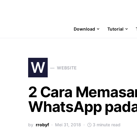
Download
Tutorial
W
WEBSITE
2 Cara Memasan
WhatsApp pada
by
rrobyf
Mei 31, 2018
3 minute read