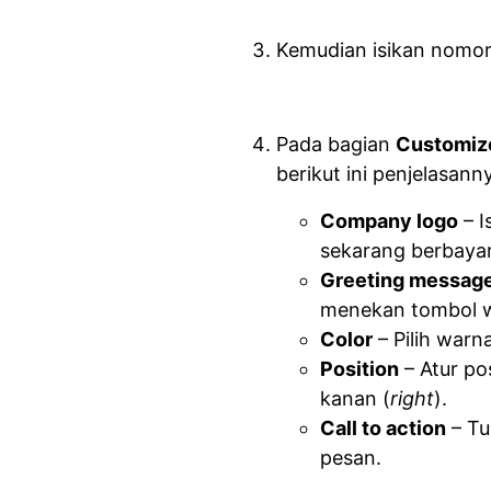
Kemudian isikan nomor
Pada bagian
Customize
berikut ini penjelasann
Company logo
– I
sekarang berbaya
Greeting messag
menekan tombol wi
Color
– Pilih warn
Position
– Atur pos
kanan (
right
).
Call to action
– Tu
pesan.