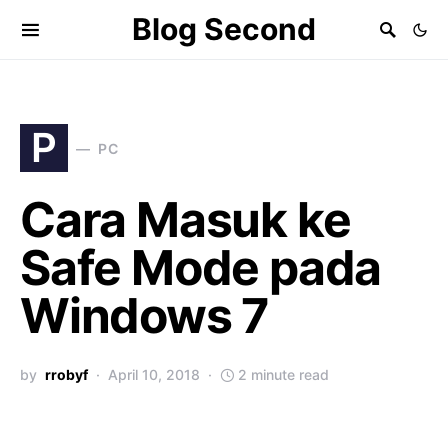
Blog Second
P
PC
Cara Masuk ke
Safe Mode pada
Windows 7
by
rrobyf
April 10, 2018
2 minute read