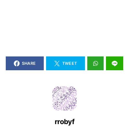
SHARE
TWEET
rrobyf