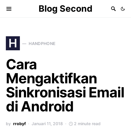
Blog Second
H
HANDPHONE
Cara
Mengaktifkan
Sinkronisasi Email
di Android
by
rrobyf
Januari 11, 2018
2 minute read