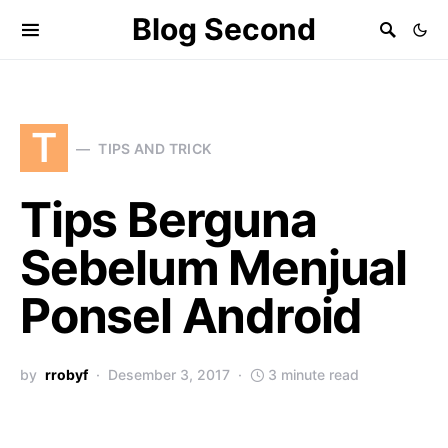
Blog Second
T
TIPS AND TRICK
Tips Berguna
Sebelum Menjual
Ponsel Android
by
rrobyf
Desember 3, 2017
3 minute read