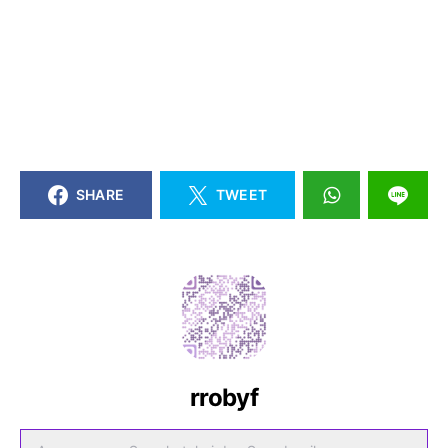
SHARE
TWEET
rrobyf