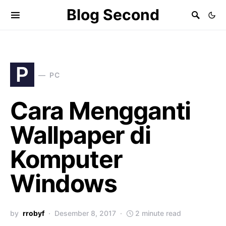
Blog Second
P
PC
Cara Mengganti
Wallpaper di
Komputer
Windows
by
rrobyf
Desember 8, 2017
2 minute read