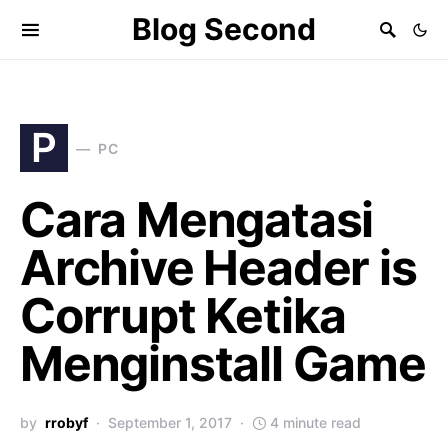
Blog Second
P
PC
Cara Mengatasi
Archive Header is
Corrupt Ketika
Menginstall Game
by
rrobyf
September 1, 2017
4 minute read