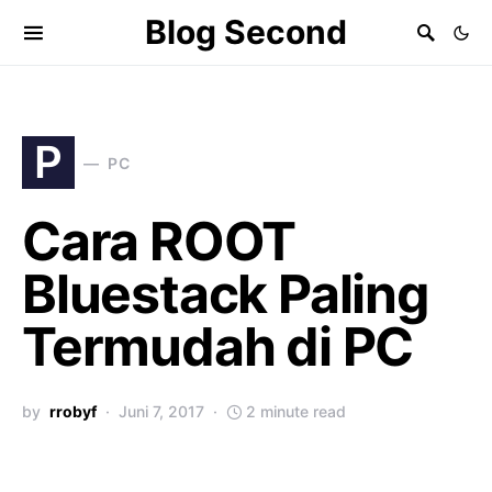
Blog Second
P
PC
Cara ROOT
Bluestack Paling
Termudah di PC
by
rrobyf
Juni 7, 2017
2 minute read