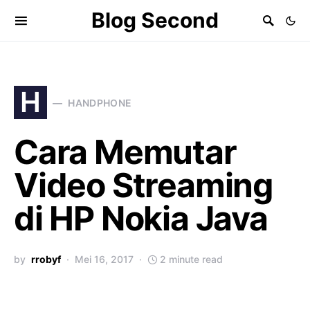
Blog Second
H
HANDPHONE
Cara Memutar
Video Streaming
di HP Nokia Java
by
rrobyf
Mei 16, 2017
2 minute read