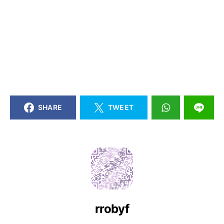
SHARE
TWEET
rrobyf