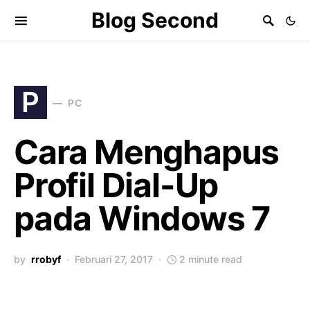
Blog Second
P
PC
Cara Menghapus
Profil Dial-Up
pada Windows 7
by
rrobyf
Februari 27, 2017
2 minute read