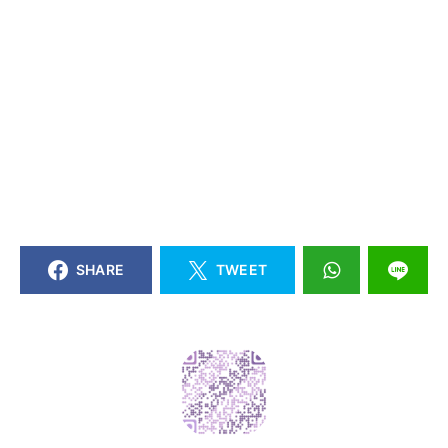
SHARE
TWEET